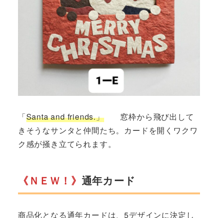
「
Santa and friends.」
窓枠から飛び出して
きそうなサンタと仲間たち。カードを開くワクワ
ク感が掻き立てられます。
《ＮＥＷ！》
通年カード
商品化となる通年カードは、5デザインに決定し