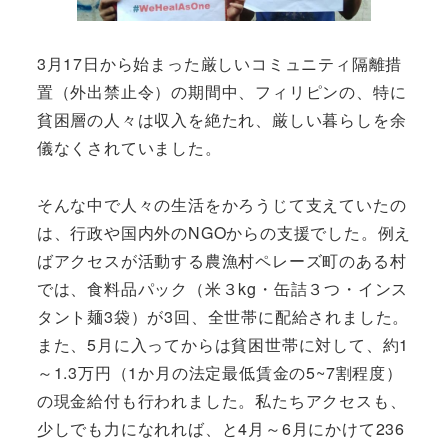
3月17日から始まった厳しいコミュニティ隔離措
置（外出禁止令）の期間中、フィリピンの、特に
貧困層の人々は収入を絶たれ、厳しい暮らしを余
儀なくされていました。
そんな中で人々の生活をかろうじて支えていたの
は、行政や国内外のNGOからの支援でした。例え
ばアクセスが活動する農漁村ペレーズ町のある村
では、食料品パック（米３kg・缶詰３つ・インス
タント麺3袋）が3回、全世帯に配給されました。
また、5月に入ってからは貧困世帯に対して、約1
～1.3万円（1か月の法定最低賃金の5~7割程度）
の現金給付も行われました。私たちアクセスも、
少しでも力になれれば、と4月～6月にかけて236